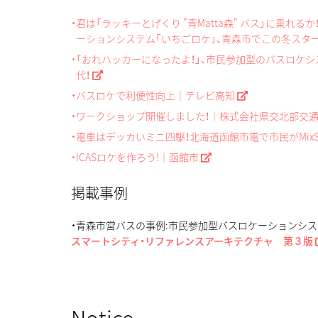
・君は「ラッキーとげくり "青Matta森" バス」に乗れるか！？
ーションシステム「いちごロケ」、青森市でこの冬スター
・「おれハッカーになったよ！」、市民参加型のバスロケ
代！
・バスロケで利便性向上｜テレビ高知
・ワークショップ開催しました！｜株式会社県交北部交
・電車はデッカいミニ四駆！北海道函館市電で市民がMixSo
・ICASロケを作ろう!｜函館市
掲載事例
・青森市営バスの事例:市民参加型バスロケーションシス
スマートシティ・リファレンスアーキテクチャ 第３版
Notice