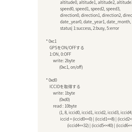
                altitude0, altitude1, altitude2, altitude3
                speed0, speed1, speed2, speed3,

                direction0, direction1, direction2, dire
                date_year0, date_year1, date_mon
                status| 1:success, 2:busy, 5:error

* 0xc1

    GPSをON/OFFする

    1:ON, 0:OFF

        write: 2byte

               (0xc1, on/off)

* 0xd0

    ICCIDを取得する

        write: 1byte

               (0xd0)

        read : 10byte

               (1, 8, iccid0, iccid1, iccid2, iccid3, icci
                iccid = (iccid0<<0) | (iccid1<<8) | (iccid
                        (iccid4<<32) | (iccid5<<40) | (iccid