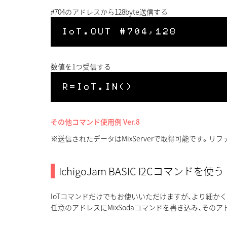
#704のアドレスから128byte送信する
数値を1つ受信する
その他コマンド使用例 Ver.8
※送信されたデータはMixServerで取得可能です。リ
IchigoJam BASIC I2Cコマンドを使う
IoTコマンドだけでもお使いいただけますが、より細か
任意のアドレスにMixSodaコマンドを書き込み、そのア