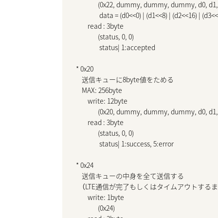
               (0x22, dummy, dummy, dummy, d0, d1, 
                data = (d0<<0) | (d1<<8) | (d2<<16) | (d3<<
        read : 3byte

               (status, 0, 0)

                status| 1:accepted

* 0x20

    送信キューに8byte値をためる

    MAX: 256byte

        write: 12byte

               (0x20, dummy, dummy, dummy, d0, d1, 
        read : 3byte

               (status, 0, 0)

                status| 1:success, 5:error

* 0x24

    送信キューの中身を全て送信する

    （LTE通信が完了もしくはタイムアウトする
        write: 1byte

               (0x24)
