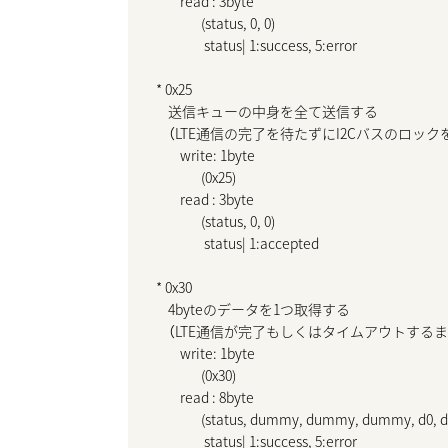
        read : 3byte

               (status, 0, 0)

                status| 1:success, 5:error

* 0x25

    送信キューの中身を全て送信する

    （LTE通信の完了を待たずにI2Cバスのロック
        write: 1byte

               (0x25)

        read : 3byte

               (status, 0, 0)

                status| 1:accepted

* 0x30

    4byteのデータを1つ取得する

    （LTE通信が完了もしくはタイムアウトする
        write: 1byte

               (0x30)

        read : 8byte

               (status, dummy, dummy, dummy, d0, d1
                status| 1:success, 5:error
