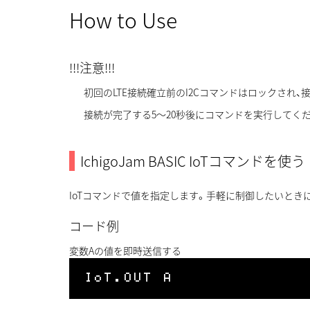
How to Use
!!!注意!!!
初回のLTE接続確立前のI2Cコマンドはロックされ
接続が完了する5〜20秒後にコマンドを実行してく
IchigoJam BASIC IoTコマンドを使う
IoTコマンドで値を指定します。手軽に制御したいとき
コード例
変数Aの値を即時送信する