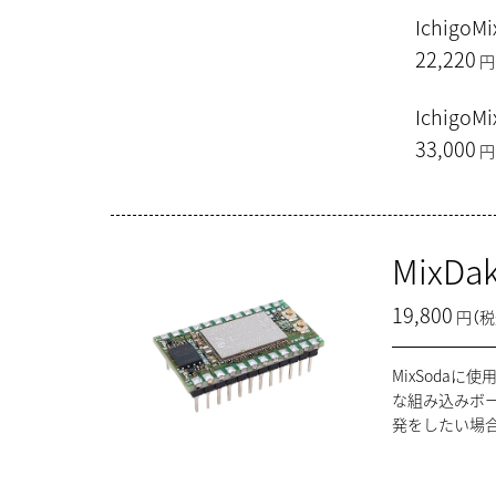
IchigoM
22,220
円
Ichig
33,000
円
MixDa
19,800
円（税
MixSoda
な組み込みボード
発をしたい場