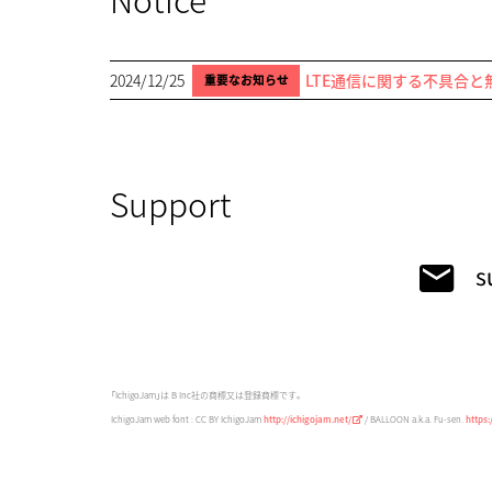
2024/12/25
LTE通信に関する不具合
重要なお知らせ
Support
「IchigoJam」は B Inc社の商標又は登録商標です。
IchigoJam web font : CC BY IchigoJam
http://ichigojam.net/
/ BALLOON a.k.a. Fu-sen.
https