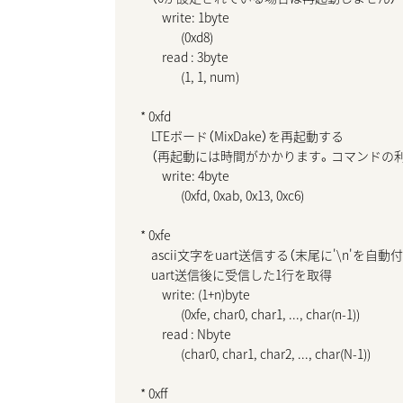
        write: 1byte

               (0xd8)

        read : 3byte

               (1, 1, num)

* 0xfd

    LTEボード（MixDake）を再起動する

    （再起動には時間がかかります。コマンドの
        write: 4byte

               (0xfd, 0xab, 0x13, 0xc6)

* 0xfe

    ascii文字をuart送信する（末尾に'\n'を自動付
    uart送信後に受信した1行を取得

        write: (1+n)byte

               (0xfe, char0, char1, ..., char(n-1))

        read : Nbyte

               (char0, char1, char2, ..., char(N-1))

* 0xff
