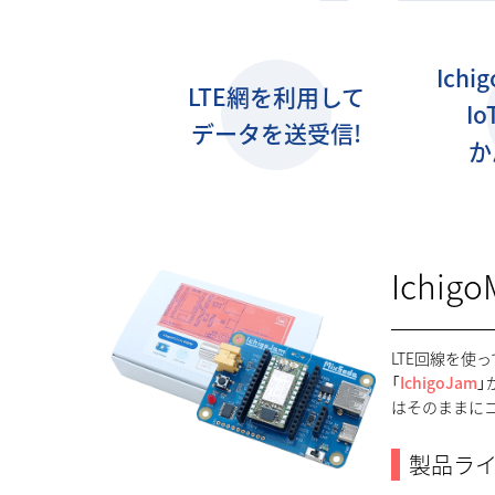
Ichi
LTE網を利用して
I
データを送受信!
か
Ichigo
LTE回線を使っ
「
IchigoJam
」
はそのままに
製品ラ