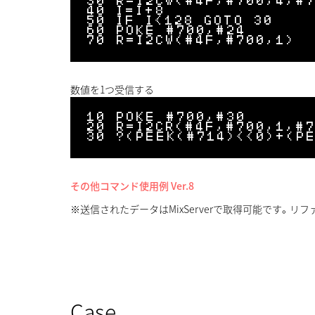
30 R=I2CW(#4F,#700,4,#7
40 I=I+8

50 IF I<128 GOTO 30

60 POKE #700,#24

数値を1つ受信する
10 POKE #700,#30

20 R=I2CR(#4F,#700,1,#7
その他コマンド使用例 Ver.8
※送信されたデータはMixServerで取得可能です。リ
Case