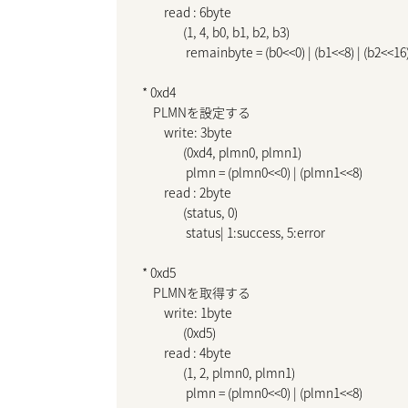
        read : 6byte

               (1, 4, b0, b1, b2, b3)

                remainbyte = (b0<<0) | (b1<<8) | (b2<<16
* 0xd4

    PLMNを設定する

        write: 3byte

               (0xd4, plmn0, plmn1)

                plmn = (plmn0<<0) | (plmn1<<8)

        read : 2byte

               (status, 0)

                status| 1:success, 5:error

* 0xd5

    PLMNを取得する

        write: 1byte

               (0xd5)

        read : 4byte

               (1, 2, plmn0, plmn1)

                plmn = (plmn0<<0) | (plmn1<<8)
