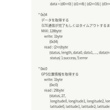
                data = (d0<<0) | (d1<<8) | (d2<<16) | (d3<<
* 0x34

    データを取得する

    （LTE通信が完了もしくはタイムアウトする
    MAX: 128byte

        write: 1byte

               (0x34)

        read : (2+n)byte

               (status, length, data0, data1, ..., data(n-
                status| 1:success, 5:error

* 0xc0

    GPS位置情報を取得する

        write: 1byte

               (0xc0)

        read : 29byte

               (status, 27,

                longitude0, longitude1, longitude2, lo
                latitude0, latitude1, latitude2, latitude3