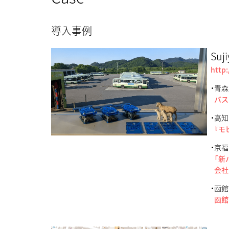
導入事例
Suj
http:
・青
バス
・高
『モ
・京
「新
会社
・函
函館