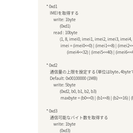
* 0xd1

    IMEIを取得する

        write: 1byte

               (0xd1)

        read : 10byte

               (1, 8, imei0, imei1, imei2, imei3, imei
                imei = (imei0<<0) | (imei1<<8) | (imei2<
                       (imei4<<32) | (imei5<<40) | (imei6<
* 0xd2

    通信量の上限を設定する（単位はbyte、4byte
    Default: 0x00100000 (1MB)

        write: 5byte

               (0xd2, b0, b1, b2, b3)

                maxbyte = (b0<<0) | (b1<<8) | (b2<<16) | 
* 0xd3

    通信可能なバイト数を取得する

        write: 1byte

               (0xd3)
