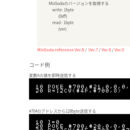
    MixSodaのバージョンを取得する

        write: 1byte

               (0xff)

        read : 1byte

               (ver)

MixSoda reference Ver.8
/
Ver.7
/
Ver.6
/
Ver.5
コード例
変数Aの値を即時送信する
10 POKE #700,#21,0,0,0,
#704のアドレスから128byte送信する
10 I=0

20 POKE #700,#20,0,0,0
